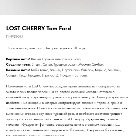
LOST CHERRY Tom Ford
ПАРФЮМ
Это новое издание: Lost Cherry выпущен в 2018 году.
Верхние ноты:
Вишня, Горький миндаль и Ликер.
Средние ноты:
Вишня, Слива, Турецкая роза и Жасмин Самбак.
Базовые ноты:
Бобы тонка, Ваниль, Перуанский бальзам, Корица, Бензоин,
Сандал, Кедр, Гвоздика (пряность), Пачули и Ветивер.
Начальные ноты Lost Cherry воссоздают притягательность и совершенство
экзотических плодов черешни и ее спелой сияющей мякоти, источающей
вишневый ликер с дразнящим привкусом горького миндаля. Затем раскрываются
двойственные аккорды, в которых контрастируют сладкие и терпкие, яркие и
таинственные ноты. Ноты сиропа из вишни «гриот» напоминают об аппетитных
вымоченных ягодах, а звучание турецкой розы и арабского жасмина придает
аромату глубокий землистый оттенок. Lost Cherry пробуждает неутолимое
желание и будоражит фантазию, завершаясь величественным насыщенным
шлейфом из чувственных нот перуанского бальзама, обжаренных бобов тонка,
сандалового дерева, ветивера и кедра.